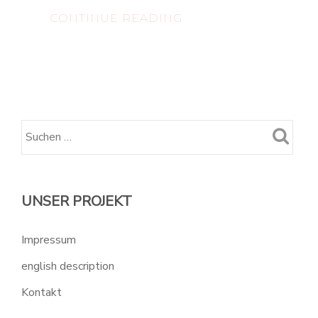
PROJEKTSTECKBRIE
CONTINUE READING
–
DIE
STREUOBSTWIESE
ALS
VIELFÄLTIGER
ER-
LEBENSRAUM
UNSER PROJEKT
Impressum
english description
Kontakt