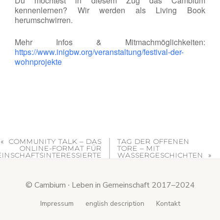
Du möchtest in diesem Zug das Cambium
kennenlernen? Wir werden als Living Book
herumschwirren.
Mehr Infos & Mitmachmöglichkeiten:
https://www.inigbw.org/veranstaltung/festival-der-
wohnprojekte
COMMUNITY TALK – DAS
TAG DER OFFENEN
ONLINE-FORMAT FÜR
TORE – MIT
INSCHAFTSINTERESSIERTE
WASSERGESCHICHTEN
© Cambium ∙ Leben in Gemeinschaft 2017–2024
Secondary
Impressum
english description
Kontakt