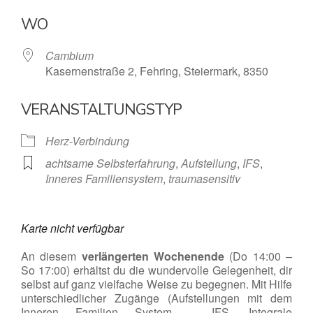
ICS herunterladen
Google Kalende
WO
Cambium
Kasernenstraße 2, Fehring, Steiermark, 8350
VERANSTALTUNGSTYP
Herz-Verbindung
achtsame Selbsterfahrung
,
Aufstellung
,
IFS
,
Inneres Familiensystem
,
traumasensitiv
Karte nicht verfügbar
An diesem
verlängerten Wochenende
(Do 14:00 –
So 17:00) erhältst du die wundervolle Gelegenheit, dir
selbst auf ganz vielfache Weise zu begegnen. Mit Hilfe
unterschiedlicher Zugänge (Aufstellungen mit dem
Inneren Familien System – IFS, Integrale