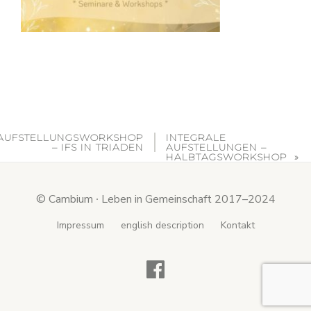
AUFSTELLUNGSWORKSHOP
INTEGRALE
– IFS IN TRIADEN
AUFSTELLUNGEN –
HALBTAGSWORKSHOP
© Cambium ∙ Leben in Gemeinschaft 2017–2024
Secondary
Impressum
english description
Kontakt
Menu
fa-
facebook-
official