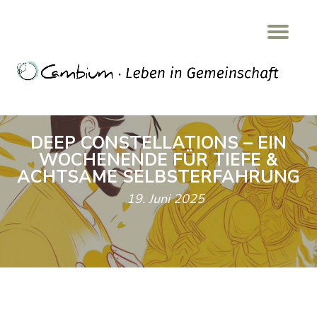
Tog
Skip
nav
to
content
DEEP CONSTELLATIONS – EIN
WOCHENENDE FÜR TIEFE &
ACHTSAME SELBSTERFAHRUNG
19. Juni 2025